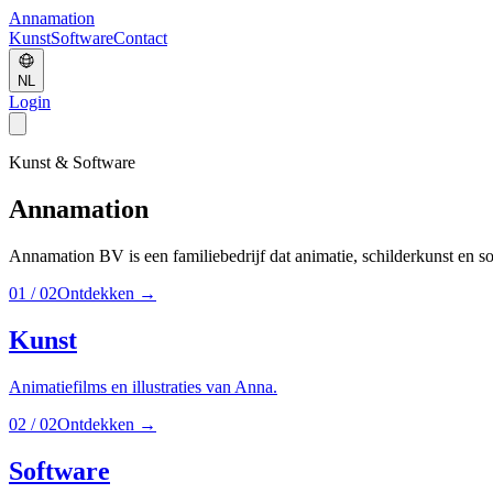
Annamation
Kunst
Software
Contact
NL
Login
Kunst & Software
Annamation
Annamation BV is een familiebedrijf dat animatie, schilderkunst en 
01
/
02
Ontdekken
→
Kunst
Animatiefilms en illustraties van Anna.
02
/
02
Ontdekken
→
Software