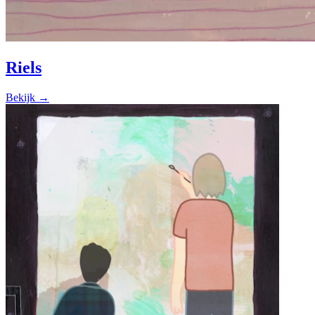
Riels
Bekijk →