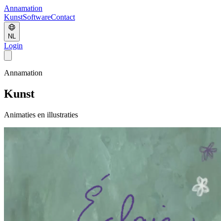
Annamation
Kunst
Software
Contact
NL
Login
Annamation
Kunst
Animaties en illustraties