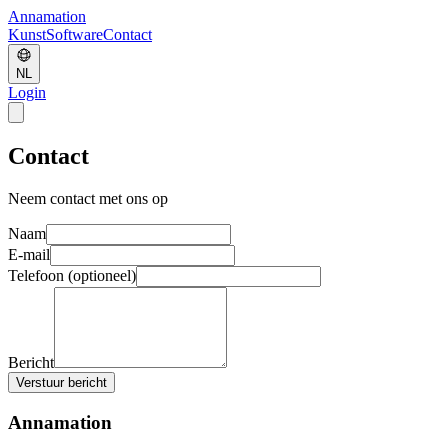
Annamation
Kunst
Software
Contact
NL
Login
Contact
Neem contact met ons op
Naam
E-mail
Telefoon (optioneel)
Bericht
Verstuur bericht
Annamation